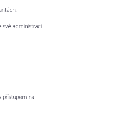
antách.
e své administraci
s přístupem na