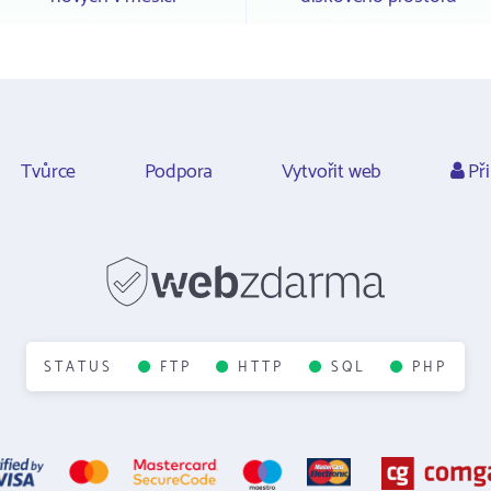
Tvůrce
Podpora
Vytvořit web
Při
STATUS
FTP
HTTP
SQL
PHP