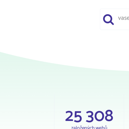
25 308
založených webů