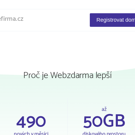
Proč je Webzdarma lepší
až
490
50GB
nových v měsíci
diskového prostoru