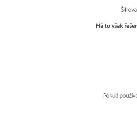
Šifrov
Má to však řeše
Pokud používá